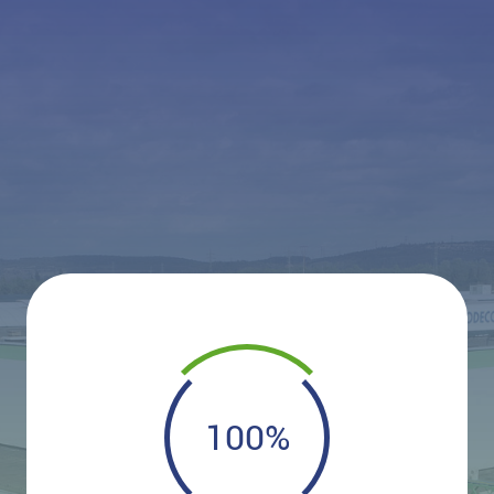
100
%